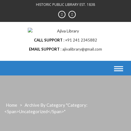
Skip
HISTORIC PUBLIC LIBRARY EST. 1838
to
content
CALL SUPPORT
+91 241 2345882
EMAIL SUPPORT
ajivalibrary@gmail.com
Home
>
Archive By Category "Category:
<span>Uncategorized</span>"